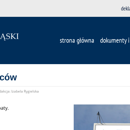
dekl
strona główna
dokumenty i
wców
akcja: Izabela Rygielska
aty.