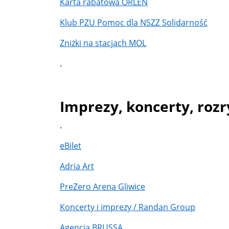
Karta rabatowa ORLEN
Klub PZU Pomoc dla NSZZ Solidarność
Zniżki na stacjach MOL
.
Imprezy, koncerty, roz
.
eBilet
Adria Art
PreZero Arena Gliwice
Koncerty i imprezy / Randan Group
Agencja BRUSSA