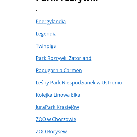
.
Energylandia
Legendia
Twinpigs
Park Rozrywki Zatorland
Papugarnia Carmen
Leśny Park Niespodzianek w Ustroniu
Kolejka Linowa Elka
JuraPark Krasiejów
ZOO w Chorzowie
ZOO Borysew