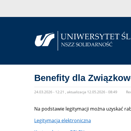
Przejdź do treści
Main Navigation
Benefity dla Związko
24.03.2026 - 12:21
, aktualizacja 12.05.2026 - 08:49
Red
Na podstawie legitymacji można uzyskać rab
Legitymacja elektroniczna